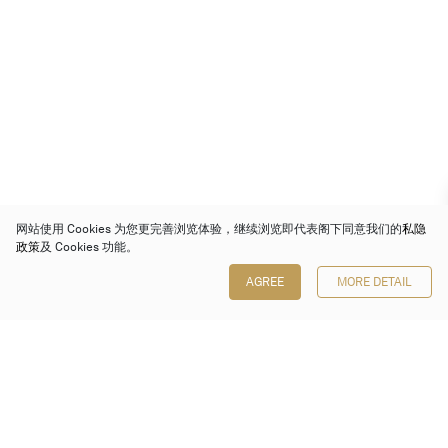
网站使用 Cookies 为您更完善浏览体验，继续浏览即代表阁下同意我们的
私隐
政策
及 Cookies 功能。
AGREE
MORE DETAIL
保利香港拍卖有限公司
香港金钟金钟道 88 号
太古广场 1 座 7 楼 701-708 室
Follow us on