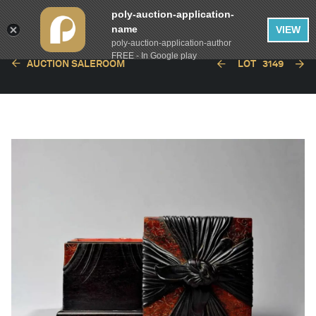
poly-auction-application-
name
VIEW
poly-auction-application-author
FREE - In Google play
AUCTION SALEROOM
LOT
3149