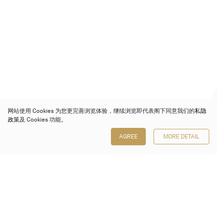
网站使用 Cookies 为您更完善浏览体验，继续浏览即代表阁下同意我们的
私隐
政策
及 Cookies 功能。
AGREE
MORE DETAIL
保利香港拍卖有限公司
香港金钟金钟道 88 号
太古广场 1 座 7 楼 701-708 室
Follow us on