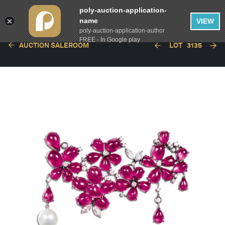
poly-auction-application-
name
VIEW
poly-auction-application-author
FREE - In Google play
AUCTION SALEROOM
LOT
3135