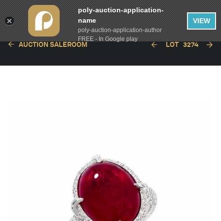
poly-auction-application-
name
VIEW
poly-auction-application-author
FREE - In Google play
AUCTION SALEROOM
LOT
3274