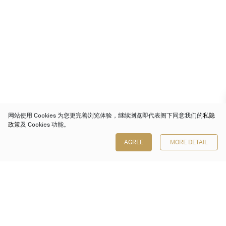
网站使用 Cookies 为您更完善浏览体验，继续浏览即代表阁下同意我们的
私隐
政策
及 Cookies 功能。
AGREE
MORE DETAIL
保利香港拍卖有限公司
香港金钟金钟道 88 号
太古广场 1 座 7 楼 701-708 室
Follow us on