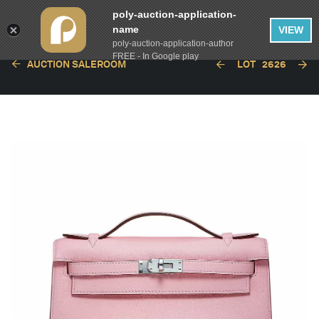
poly-auction-application-
name
VIEW
poly-auction-application-author
FREE - In Google play
AUCTION SALEROOM
LOT
2626