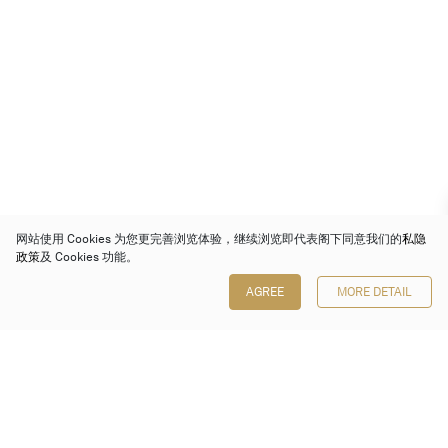
网站使用 Cookies 为您更完善浏览体验，继续浏览即代表阁下同意我们的
私隐
政策
及 Cookies 功能。
AGREE
MORE DETAIL
保利香港拍卖有限公司
香港金钟金钟道 88 号
太古广场 1 座 7 楼 701-708 室
Follow us on