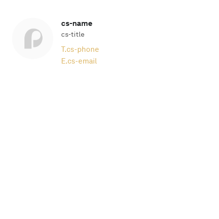
cs-name
cs-title
T.
cs-phone
E.
cs-email