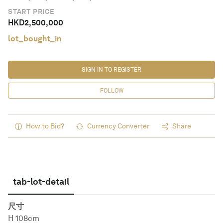
START PRICE
HKD
2,500,000
lot_bought_in
SIGN IN TO REGISTER
FOLLOW
How to Bid?
Currency Converter
Share
tab-lot-detail
尺寸
H 108cm