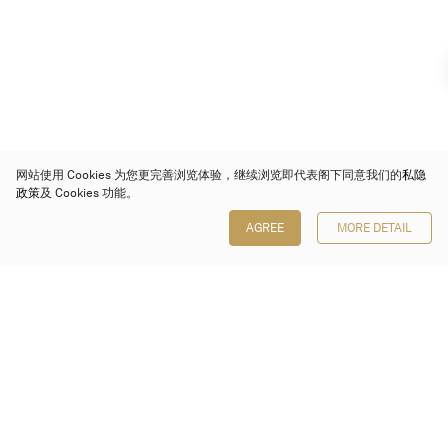
网站使用 Cookies 为您更完善浏览体验，继续浏览即代表阁下同意我们的
私隐
政策
及 Cookies 功能。
AGREE
MORE DETAIL
保利香港拍卖有限公司
香港金钟金钟道 88 号
太古广场 1 座 7 楼 701-708 室
Follow us on