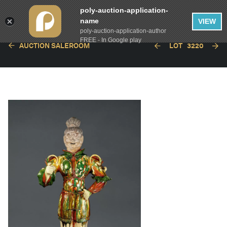
poly-auction-application-
name
VIEW
poly-auction-application-author
FREE - In Google play
AUCTION SALEROOM
LOT
3220