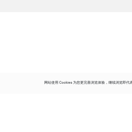
网站使用 Cookies 为您更完善浏览体验，继续浏览即
保利香港拍卖有限公司
香港金钟金钟道 88 号
太古广场 1 座 7 楼 701-708 室
Follow us on