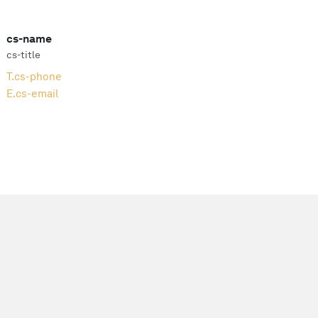
cs-name
cs-title
T.
cs-phone
E.
cs-email