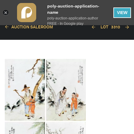
poly-auction-application-
name
VIEW
poly-auction-application-author
FREE - In Google play
AUCTION SALEROOM
LOT
3310