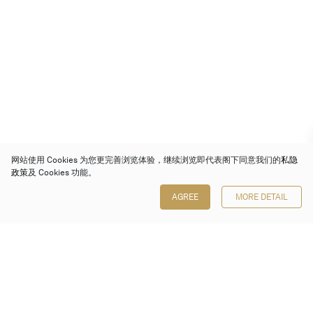
网站使用 Cookies 为您更完善浏览体验，继续浏览即代表阁下同意我们的
私隐
政策
及 Cookies 功能。
AGREE
MORE DETAIL
保利香港拍卖有限公司
香港金钟金钟道 88 号
太古广场 1 座 7 楼 701-708 室
Follow us on