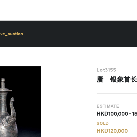
ive_auction
Lot
3155
唐 银象首长
ESTIMATE
HKD
100,000
-
1
SOLD
HKD
120,000