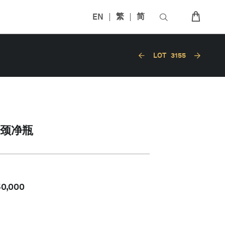
EN
繁
简
LOT
3155
颈净瓶
50,000