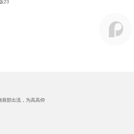
版23
侧肩部出流，为高高仰