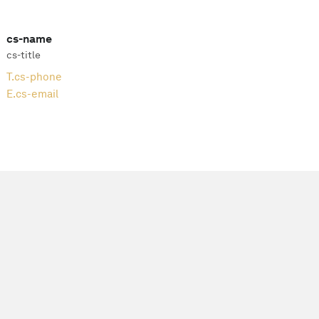
cs-name
cs-title
T.
cs-phone
E.
cs-email