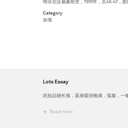
维珍尼亚威廉斯堡，1991年，页46-47，图
Category
杂项
Lots Essay
此拍品细长颈，器身圆润饱满，弧腹，一
Read more