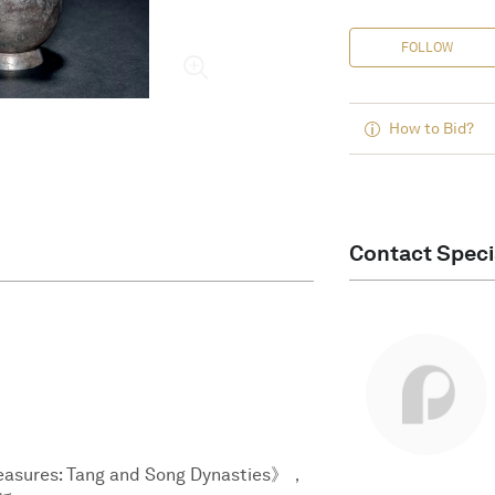
FOLLOW
How to Bid?
Contact Speci
reasures: Tang and Song Dynasties》，