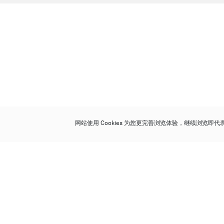
网站使用 Cookies 为您更完善浏览体验，继续浏览即
保利香港拍卖有限公司
香港金钟金钟道 88 号
太古广场 1 座 7 楼 701-708 室
Follow us on