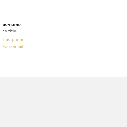
cs-name
cs-title
T.
cs-phone
E.
cs-email