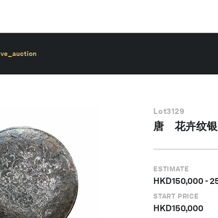
ive_auction
Lot
3129
唐 花卉纹银
ESTIMATE
HKD
150,000
-
2
START PRICE
HKD
150,000