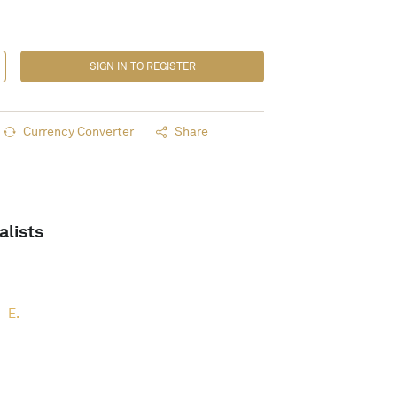
SIGN IN TO REGISTER
Currency Converter
Share
alists
E.