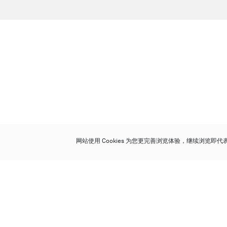
网站使用 Cookies 为您更完善浏览体验，继续浏览即
保利香港拍卖有限公司
香港金钟金钟道 88 号
太古广场 1 座 7 楼 701-708 室
Follow us on