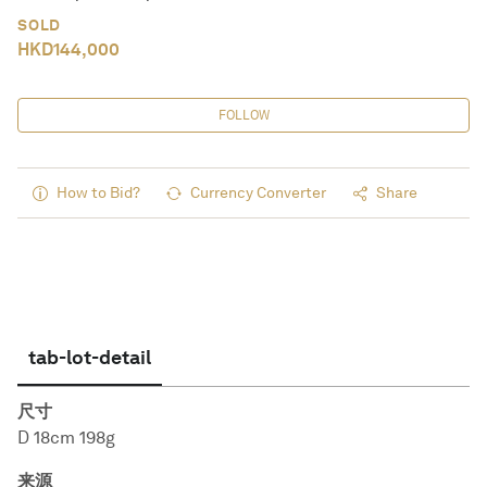
SOLD
HKD
144,000
FOLLOW
How to Bid?
Currency Converter
Share
tab-lot-detail
尺寸
D 18cm 198g
来源