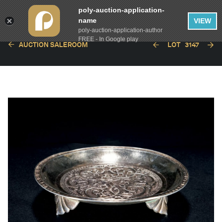
poly-auction-application-
name
VIEW
poly-auction-application-author
FREE - In Google play
AUCTION SALEROOM
LOT
3147