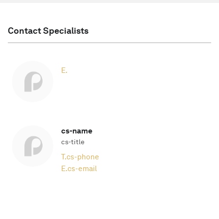
Contact Specialists
E.
cs-name
cs-title
T.
cs-phone
E.
cs-email