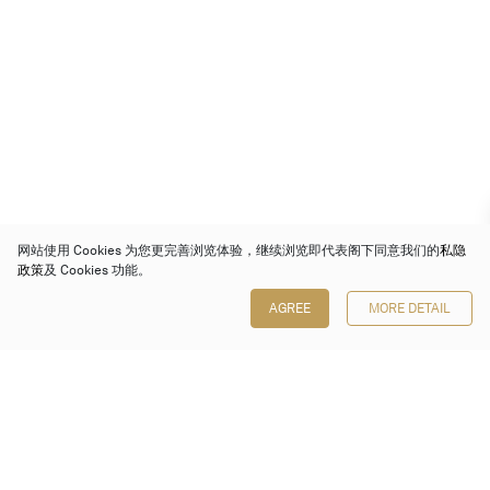
网站使用 Cookies 为您更完善浏览体验，继续浏览即代表阁下同意我们的
私隐
政策
及 Cookies 功能。
AGREE
MORE DETAIL
保利香港拍卖有限公司
香港金钟金钟道 88 号
太古广场 1 座 7 楼 701-708 室
Follow us on