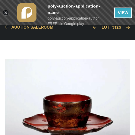
poly-auction-application-
name
VIEW
poly-auction-application-author
FREE - In Google play
AUCTION SALEROOM
LOT
3125