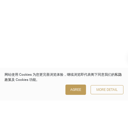
网站使用 Cookies 为您更完善浏览体验，继续浏览即代表阁下同意我们的
私隐
政策
及 Cookies 功能。
AGREE
MORE DETAIL
保利香港拍卖有限公司
香港金钟金钟道 88 号
太古广场 1 座 7 楼 701-708 室
Follow us on