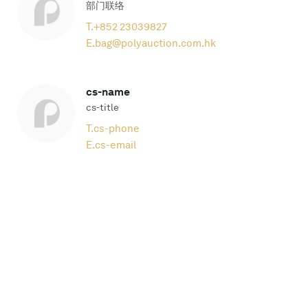
部门联络
T.
+852 23039827
E.
bag@polyauction.com.hk
cs-name
cs-title
T.
cs-phone
E.
cs-email