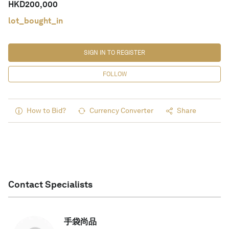
HKD
200,000
lot_bought_in
SIGN IN TO REGISTER
FOLLOW
How to Bid?
Currency Converter
Share
Contact Specialists
手袋尚品