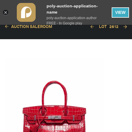
poly-auction-application-
name
VIEW
poly-auction-application-author
FREE - In Google play
AUCTION SALEROOM
LOT
2612