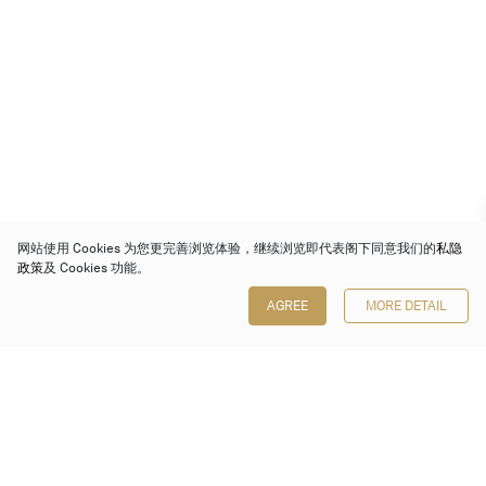
网站使用 Cookies 为您更完善浏览体验，继续浏览即代表阁下同意我们的
私隐
政策
及 Cookies 功能。
AGREE
MORE DETAIL
保利香港拍卖有限公司
香港金钟金钟道 88 号
太古广场 1 座 7 楼 701-708 室
Follow us on