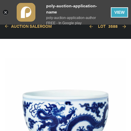
poly-auction-application-
name
VIEW
poly-auction-application-author
FREE - In Google play
AUCTION SALEROOM
LOT
3588