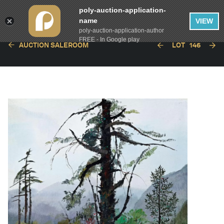
poly-auction-application-
name
VIEW
poly-auction-application-author
FREE - In Google play
AUCTION SALEROOM
LOT
146