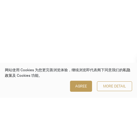
网站使用 Cookies 为您更完善浏览体验，继续浏览即代表阁下同意我们的
私隐
政策
及 Cookies 功能。
AGREE
MORE DETAIL
保利香港拍卖有限公司
香港金钟金钟道 88 号
太古广场 1 座 7 楼 701-708 室
Follow us on