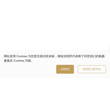
网站使用 Cookies 为您更完善浏览体验，继续浏览即代表阁下同意我们的
私隐
政策
及 Cookies 功能。
AGREE
MORE DETAIL
保利香港拍卖有限公司
香港金钟金钟道 88 号
太古广场 1 座 7 楼 701-708 室
Follow us on