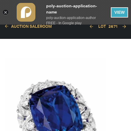
poly-auction-application-
name
VIEW
poly-auction-application-author
FREE - In Google play
AUCTION SALEROOM
LOT
2671