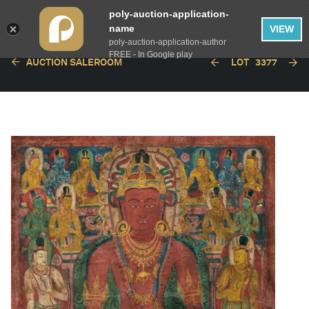
poly-auction-application-
name
VIEW
poly-auction-application-author
FREE - In Google play
AUCTION SALEROOM
LOT
3377