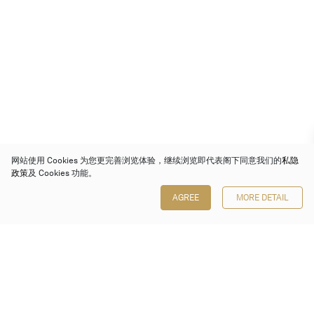
网站使用 Cookies 为您更完善浏览体验，继续浏览即代表阁下同意我们的
私隐
政策
及 Cookies 功能。
AGREE
MORE DETAIL
保利香港拍卖有限公司
香港金钟金钟道 88 号
太古广场 1 座 7 楼 701-708 室
Follow us on