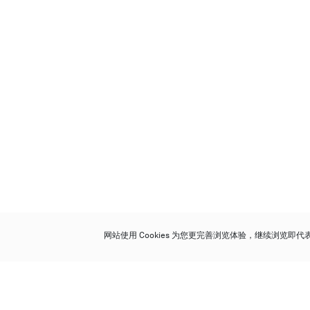
网站使用 Cookies 为您更完善浏览体验，继续浏览即
保利香港拍卖有限公司
香港金钟金钟道 88 号
太古广场 1 座 7 楼 701-708 室