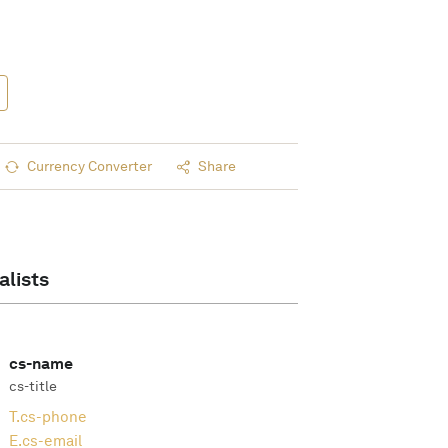
Currency Converter
Share
alists
cs-name
cs-title
T.
cs-phone
E.
cs-email