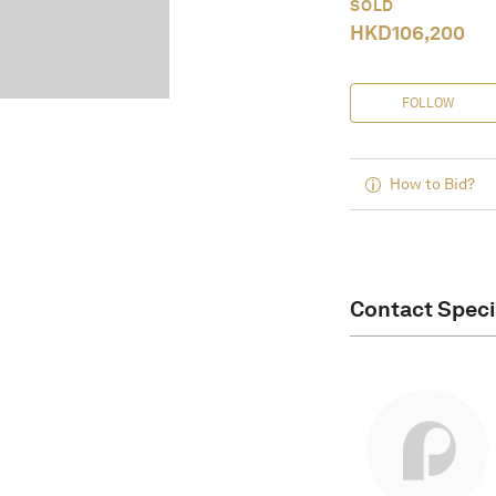
SOLD
HKD
106,200
FOLLOW
How to Bid?
Contact Speci