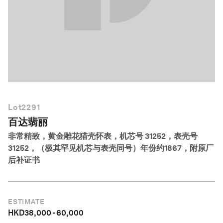
简体中文
Lot
2291
百达翡丽
非常精致，黄金雕花猎壳怀表，机芯号 31252，表壳号
31252，（极其罕见机芯与表壳同号）年份约1867，附原厂
后补证书
ESTIMATE
HKD
38,000
-
60,000