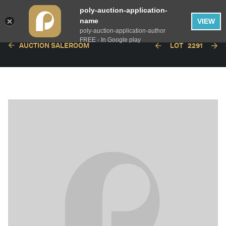
poly-auction-application-
name
VIEW
poly-auction-application-author
FREE - In Google play
AUCTION SALEROOM
LOT
2291