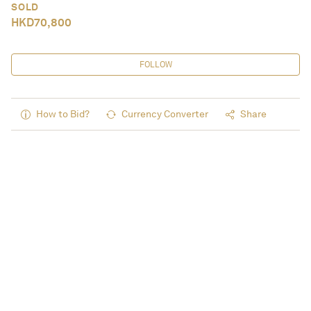
SOLD
HKD
70,800
FOLLOW
How to Bid?
Currency Converter
Share