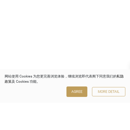
网站使用 Cookies 为您更完善浏览体验，继续浏览即代表阁下同意我们的
私隐
政策
及 Cookies 功能。
AGREE
MORE DETAIL
保利香港拍卖有限公司
香港金钟金钟道 88 号
太古广场 1 座 7 楼 701-708 室
Follow us on