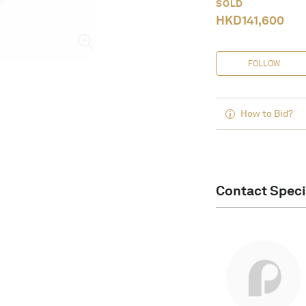
SOLD
HKD
141,600
FOLLOW
How to Bid?
Contact Speci