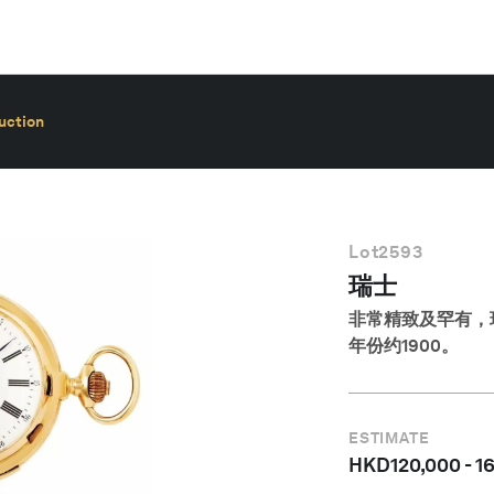
uction
Lot
2593
瑞士
非常精致及罕有，
年份约1900。
ESTIMATE
HKD
120,000
-
1