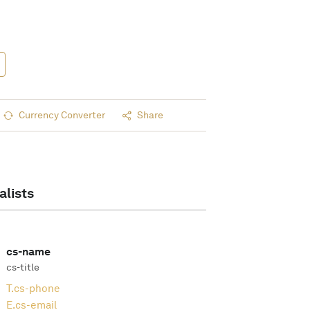
Currency Converter
Share
alists
cs-name
cs-title
T.
cs-phone
E.
cs-email