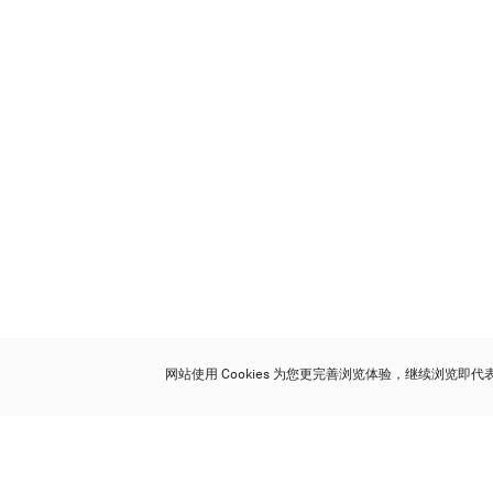
网站使用 Cookies 为您更完善浏览体验，继续浏览即
保利香港拍卖有限公司
香港金钟金钟道 88 号
太古广场 1 座 7 楼 701-708 室