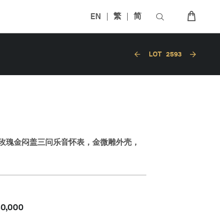
EN
繁
简
LOT
2593
玫瑰金闷盖三问乐音怀表，金微雕外壳，
60,000