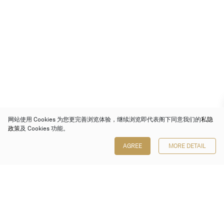
网站使用 Cookies 为您更完善浏览体验，继续浏览即代表阁下同意我们的
私隐
政策
及 Cookies 功能。
AGREE
MORE DETAIL
保利香港拍卖有限公司
香港金钟金钟道 88 号
太古广场 1 座 7 楼 701-708 室
Follow us on