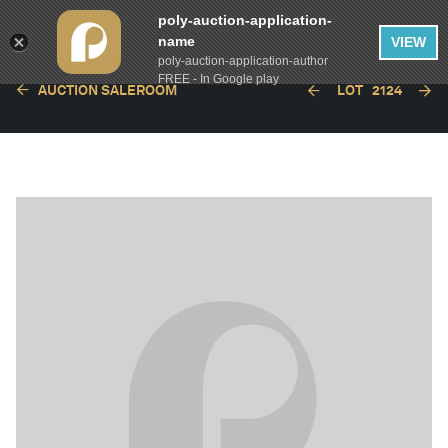
poly-auction-application-
name
VIEW
poly-auction-application-author
FREE - In Google play
AUCTION SALEROOM
LOT
2124