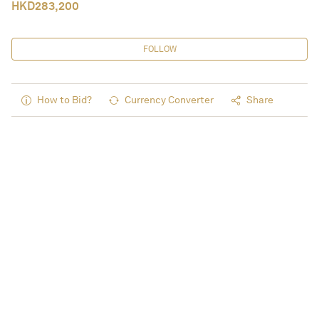
HKD
283,200
FOLLOW
How to Bid?
Currency Converter
Share