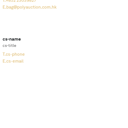
T.
+852 23039827
E.
bag@polyauction.com.hk
cs-name
cs-title
T.
cs-phone
E.
cs-email