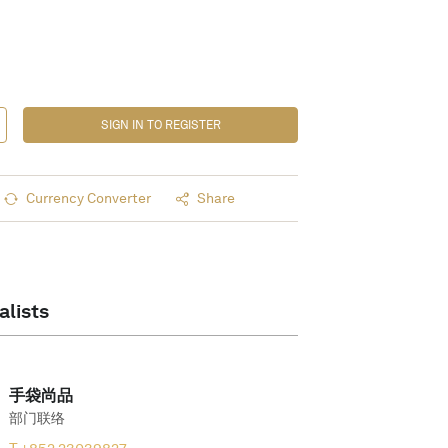
SIGN IN TO REGISTER
Currency Converter
Share
alists
手袋尚品
部门联络