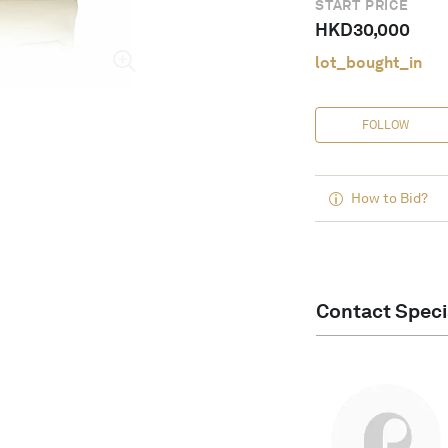
START PRICE
HKD
30,000
lot_bought_in
FOLLOW
How to Bid?
Contact Speci