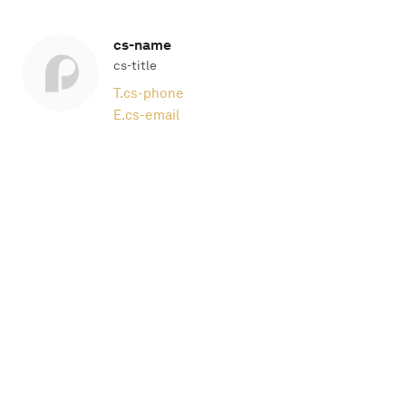
cs-name
cs-title
T.
cs-phone
E.
cs-email