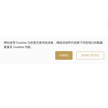
网站使用 Cookies 为您更完善浏览体验，继续浏览即代表阁下同意我们的
私隐
政策
及 Cookies 功能。
AGREE
MORE DETAIL
保利香港拍卖有限公司
香港金钟金钟道 88 号
太古广场 1 座 7 楼 701-708 室
Follow us on