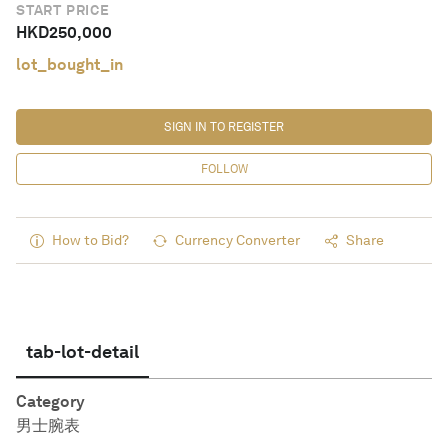
START PRICE
HKD
250,000
lot_bought_in
SIGN IN TO REGISTER
FOLLOW
How to Bid?
Currency Converter
Share
tab-lot-detail
Category
男士腕表