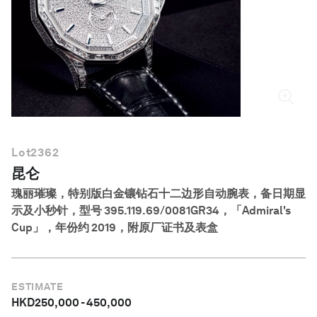
简体中文
Lot
2362
昆仑
瑰丽璀璨，特别版白金镶钻石十二边形自动腕表，备日期显
示及小秒针，型号 395.119.69/0081GR34，「Admiral's
Cup」，年份约 2019，附原厂证书及表盒
ESTIMATE
HKD
250,000
-
450,000