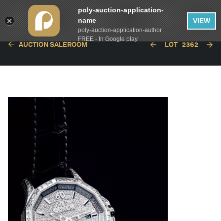
poly-auction-application-
name
VIEW
poly-auction-application-author
FREE - In Google play
AUCTION SALEROOM
LOT
2362