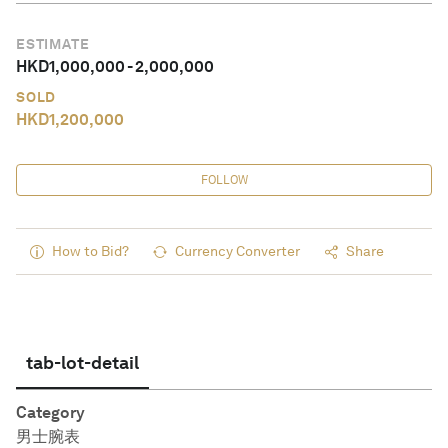
ESTIMATE
HKD
1,000,000
-
2,000,000
SOLD
HKD
1,200,000
FOLLOW
How to Bid?
Currency Converter
Share
tab-lot-detail
Category
男士腕表