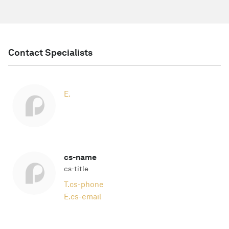
Contact Specialists
E.
cs-name
cs-title
T.
cs-phone
E.
cs-email