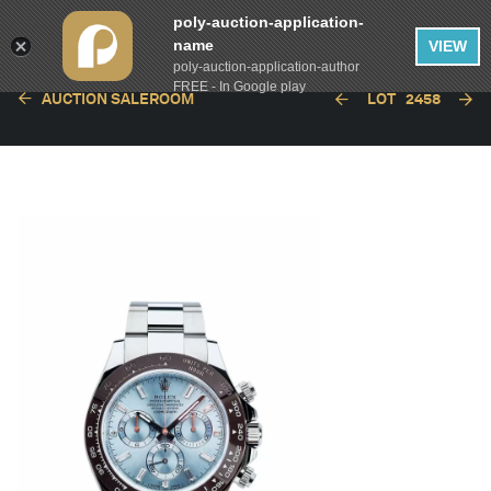
poly-auction-application-
name
VIEW
poly-auction-application-author
FREE - In Google play
AUCTION SALEROOM
LOT
2458