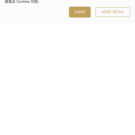
政策
及 Cookies 功能。
AGREE
MORE DETAIL
保利香港拍卖有限公司
香港金钟金钟道 88 号
太古广场 1 座 7 楼 701-708 室
Follow us on