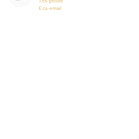
T.
cs-phone
E.
cs-email