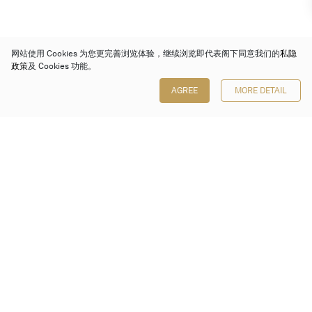
网站使用 Cookies 为您更完善浏览体验，继续浏览即代表阁下同意我们的
私隐
政策
及 Cookies 功能。
AGREE
MORE DETAIL
保利香港拍卖有限公司
香港金钟金钟道 88 号
太古广场 1 座 7 楼 701-708 室
Follow us on