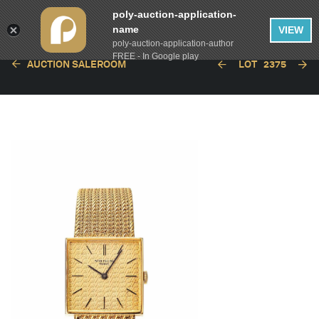
poly-auction-application-
name
VIEW
poly-auction-application-author
FREE - In Google play
AUCTION SALEROOM
LOT
2375