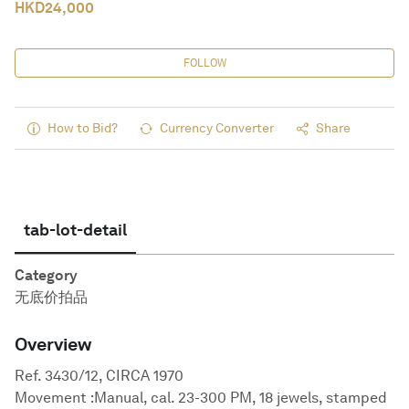
HKD
24,000
FOLLOW
How to Bid?
Currency Converter
Share
tab-lot-detail
Category
无底价拍品
Overview
Ref. 3430/12, CIRCA 1970
Movement :Manual, cal. 23-300 PM, 18 jewels, stamped