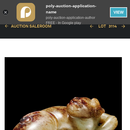
poly-auction-application-
name
VIEW
poly-auction-application-author
FREE - In Google play
AUCTION SALEROOM
LOT
3114