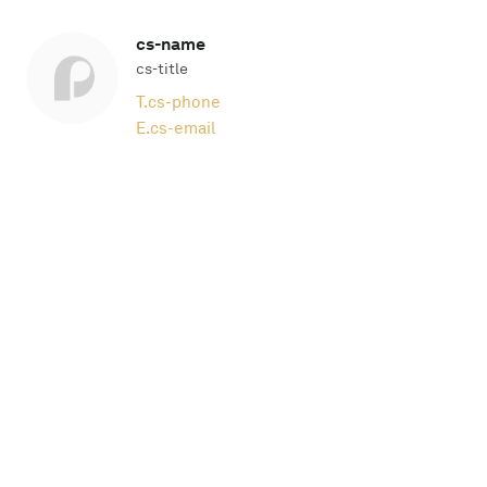
cs-name
cs-title
T.
cs-phone
E.
cs-email