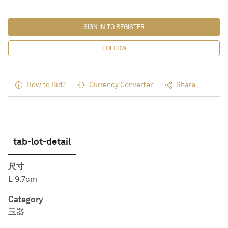
SIGN IN TO REGISTER
FOLLOW
How to Bid?
Currency Converter
Share
tab-lot-detail
尺寸
L 9.7cm
Category
玉器