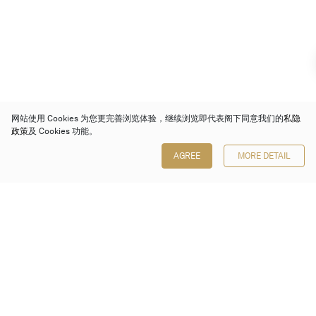
网站使用 Cookies 为您更完善浏览体验，继续浏览即代表阁下同意我们的
私隐
政策
及 Cookies 功能。
AGREE
MORE DETAIL
保利香港拍卖有限公司
香港金钟金钟道 88 号
太古广场 1 座 7 楼 701-708 室
Follow us on