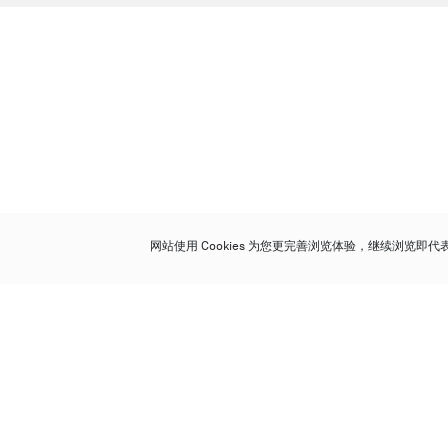
网站使用 Cookies 为您更完善浏览体验，继续浏览即
保利香港拍卖有限公司
香港金钟金钟道 88 号
太古广场 1 座 7 楼 701-708 室
Follow us on