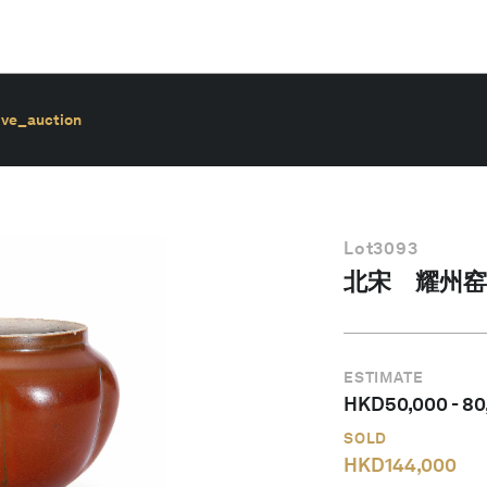
ive_auction
Lot
3093
北宋 耀州窑
ESTIMATE
HKD
50,000
-
80
SOLD
HKD
144,000