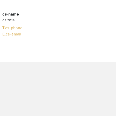
cs-name
cs-title
T.
cs-phone
E.
cs-email