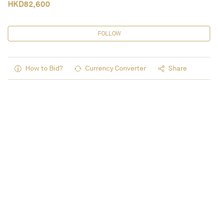
HKD
82,600
FOLLOW
How to Bid?
Currency Converter
Share