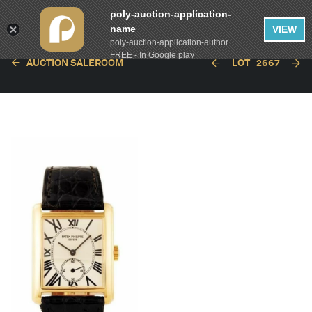
poly-auction-application-
name
VIEW
poly-auction-application-author
FREE - In Google play
AUCTION SALEROOM
LOT
2667