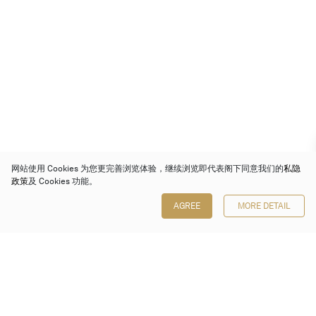
网站使用 Cookies 为您更完善浏览体验，继续浏览即代表阁下同意我们的
私隐
政策
及 Cookies 功能。
AGREE
MORE DETAIL
保利香港拍卖有限公司
香港金钟金钟道 88 号
太古广场 1 座 7 楼 701-708 室
Follow us on