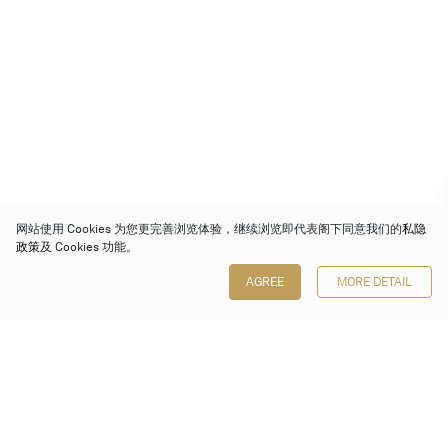
网站使用 Cookies 为您更完善浏览体验，继续浏览即代表阁下同意我们的
私隐
政策
及 Cookies 功能。
AGREE
MORE DETAIL
保利香港拍卖有限公司
香港金钟金钟道 88 号
太古广场 1 座 7 楼 701-708 室
Follow us on