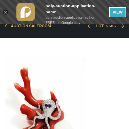
poly-auction-application-
name
VIEW
poly-auction-application-author
FREE - In Google play
AUCTION SALEROOM
LOT
2505