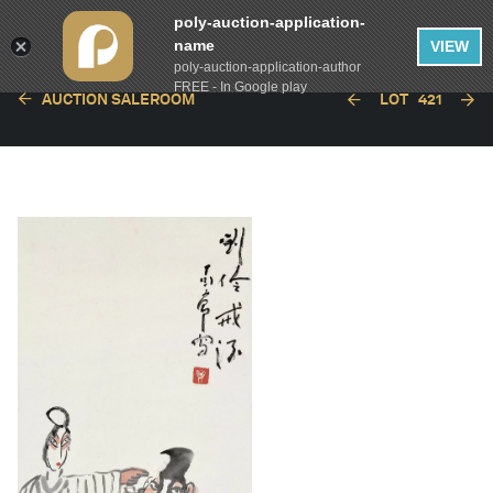
poly-auction-application-
name
VIEW
poly-auction-application-author
FREE - In Google play
AUCTION SALEROOM
LOT
421