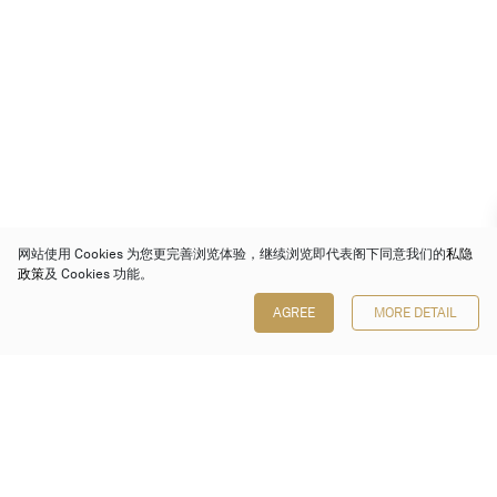
网站使用 Cookies 为您更完善浏览体验，继续浏览即代表阁下同意我们的
私隐
政策
及 Cookies 功能。
AGREE
MORE DETAIL
保利香港拍卖有限公司
香港金钟金钟道 88 号
太古广场 1 座 7 楼 701-708 室
Follow us on