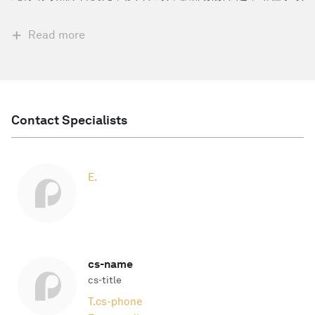
Read more
Contact Specialists
E.
cs-name
cs-title
T.
cs-phone