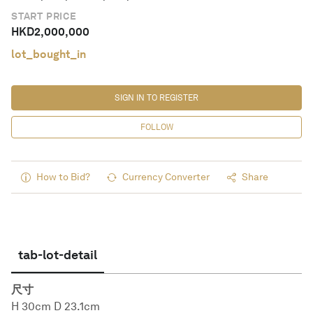
START PRICE
HKD
2,000,000
lot_bought_in
SIGN IN TO REGISTER
FOLLOW
How to Bid?
Currency Converter
Share
tab-lot-detail
尺寸
H 30cm D 23.1cm