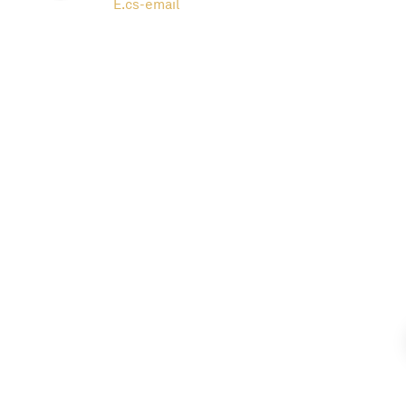
E.
cs-email