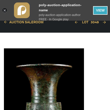
poly-auction-application-
name
VIEW
poly-auction-application-author
FREE - In Google play
AUCTION SALEROOM
LOT
3049