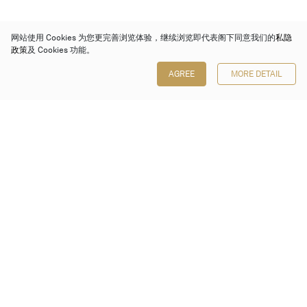
网站使用 Cookies 为您更完善浏览体验，继续浏览即代表阁下同意我们的
私隐
政策
及 Cookies 功能。
AGREE
MORE DETAIL
保利香港拍卖有限公司
香港金钟金钟道 88 号
太古广场 1 座 7 楼 701-708 室
Follow us on