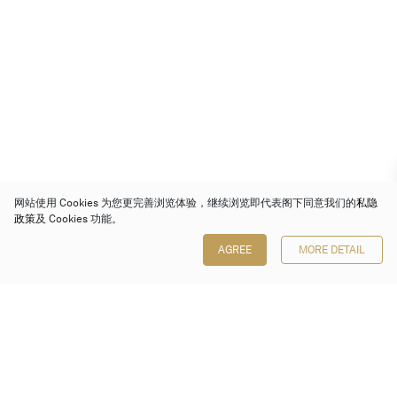
网站使用 Cookies 为您更完善浏览体验，继续浏览即代表阁下同意我们的
私隐
政策
及 Cookies 功能。
AGREE
MORE DETAIL
保利香港拍卖有限公司
香港金钟金钟道 88 号
太古广场 1 座 7 楼 701-708 室
Follow us on