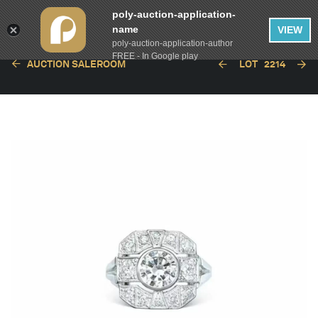
poly-auction-application-
name
VIEW
poly-auction-application-author
FREE - In Google play
AUCTION SALEROOM
LOT
2214