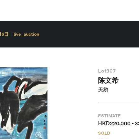
月5日
live_auction
Lot
307
陈文希
天鹅
ESTIMATE
HKD
220,000
-
3
SOLD