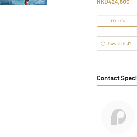
HKD
424,800
FOLLOW
How to Bid?
Contact Speci