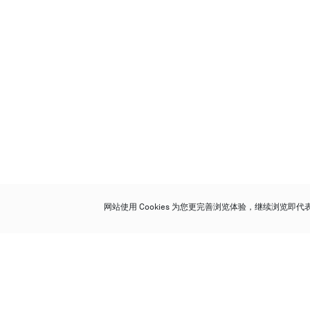
网站使用 Cookies 为您更完善浏览体验，继续浏览即
保利香港拍卖有限公司
香港金钟金钟道 88 号
太古广场 1 座 7 楼 701-708 室
Follow us on