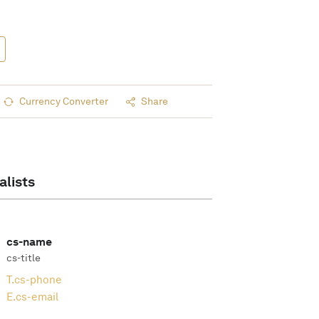
Currency Converter
Share
alists
cs-name
cs-title
T.
cs-phone
E.
cs-email