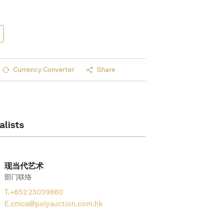
Currency Converter
Share
alists
现当代艺术
部门联络
T.
+852 23039880
E.
cmca@polyauction.com.hk