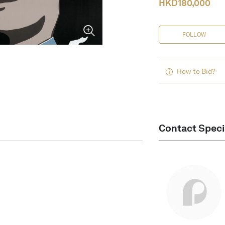
HKD
180,000
FOLLOW
How to Bid?
Contact Speci