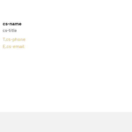
cs-name
cs-title
T.
cs-phone
E.
cs-email