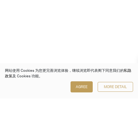
网站使用 Cookies 为您更完善浏览体验，继续浏览即代表阁下同意我们的
私隐
政策
及 Cookies 功能。
AGREE
MORE DETAIL
保利香港拍卖有限公司
香港金钟金钟道 88 号
太古广场 1 座 7 楼 701-708 室
Follow us on