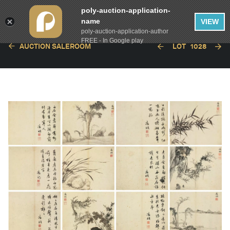
poly-auction-application-
name
VIEW
poly-auction-application-author
FREE - In Google play
AUCTION SALEROOM
LOT
1028