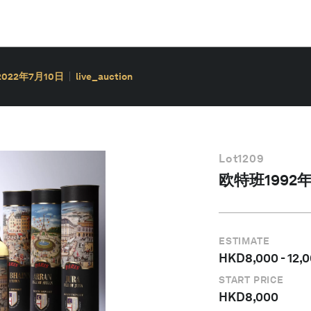
2022年7月10日
live_auction
Lot
1209
欧特班1992
ESTIMATE
HKD
8,000
-
12,
START PRICE
HKD
8,000