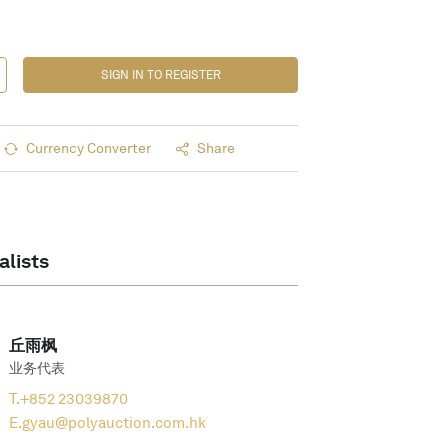
SIGN IN TO REGISTER
Currency Converter
Share
alists
丘雨枫
业务代表
T.
+852 23039870
E.
gyau@polyauction.com.hk