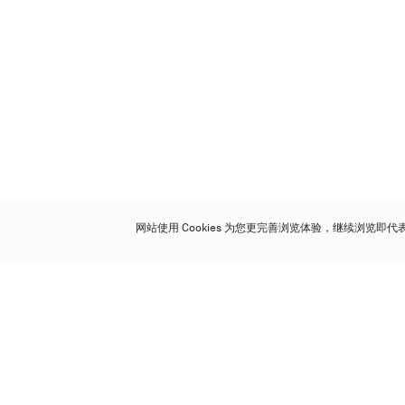
网站使用 Cookies 为您更完善浏览体验，继续浏览即
保利香港拍卖有限公司
香港金钟金钟道 88 号
太古广场 1 座 7 楼 701-708 室
Follow us on