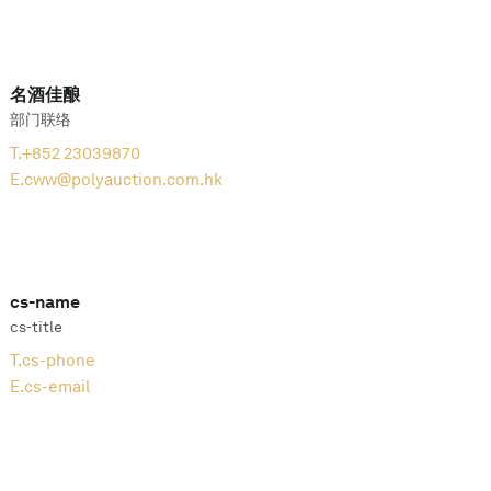
名酒佳酿
部门联络
T.
+852 23039870
E.
cww@polyauction.com.hk
cs-name
cs-title
T.
cs-phone
E.
cs-email