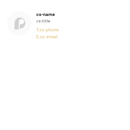
cs-name
cs-title
T.
cs-phone
E.
cs-email