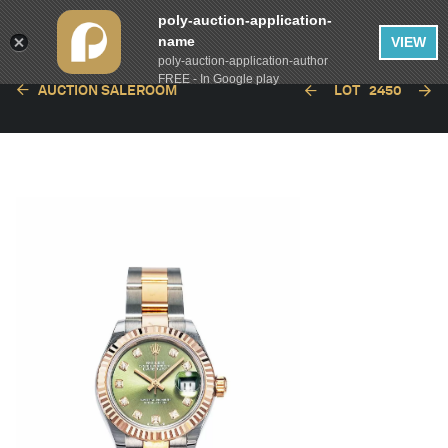
poly-auction-application-
name
VIEW
poly-auction-application-author
FREE - In Google play
AUCTION SALEROOM
LOT
2450