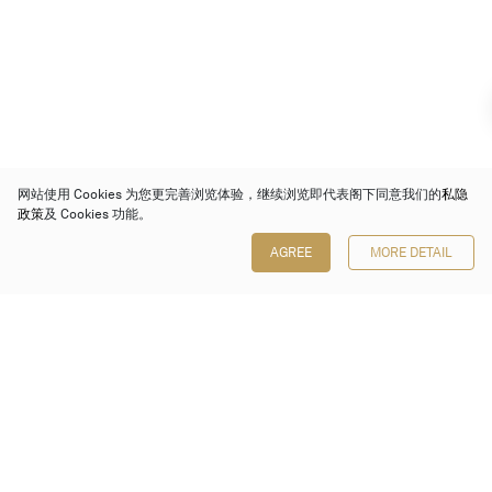
网站使用 Cookies 为您更完善浏览体验，继续浏览即代表阁下同意我们的
私隐
政策
及 Cookies 功能。
AGREE
MORE DETAIL
保利香港拍卖有限公司
香港金钟金钟道 88 号
太古广场 1 座 7 楼 701-708 室
Follow us on