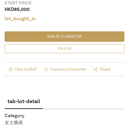
START PRICE
HKD
85,000
lot_bought_in
SIGN IN TO REGISTER
FOLLOW
How to Bid?
Currency Converter
Share
tab-lot-detail
Category
女士腕表