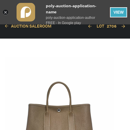
poly-auction-application-
name
VIEW
poly-auction-application-author
FREE - In Google play
AUCTION SALEROOM
LOT
2706