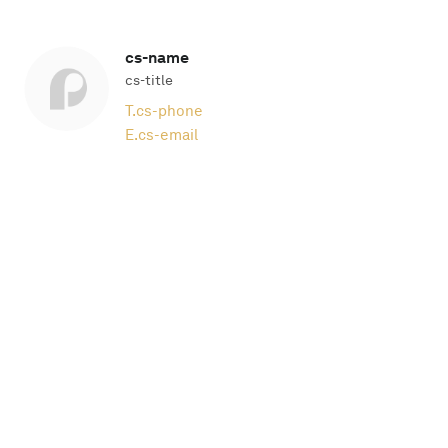
cs-name
cs-title
T.
cs-phone
E.
cs-email