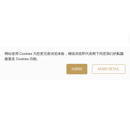
网站使用 Cookies 为您更完善浏览体验，继续浏览即代表阁下同意我们的
私隐
政策
及 Cookies 功能。
AGREE
MORE DETAIL
保利香港拍卖有限公司
香港金钟金钟道 88 号
太古广场 1 座 7 楼 701-708 室
Follow us on