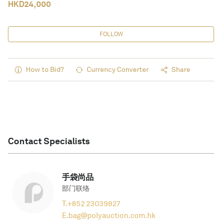
HKD
24,000
FOLLOW
How to Bid?
Currency Converter
Share
Contact Specialists
手袋尚品
部门联络
T.
+852 23039827
E.
bag@polyauction.com.hk