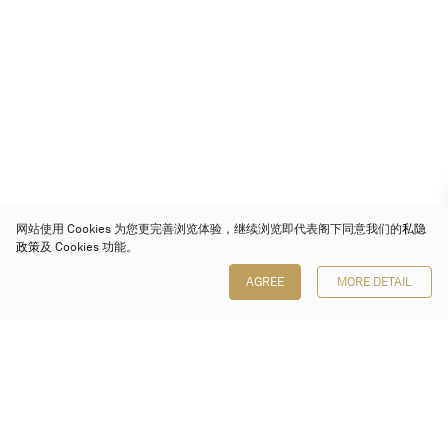
网站使用 Cookies 为您更完善浏览体验，继续浏览即代表阁下同意我们的
私隐
政策
及 Cookies 功能。
AGREE
MORE DETAIL
保利香港拍卖有限公司
香港金钟金钟道 88 号
太古广场 1 座 7 楼 701-708 室
Follow us on