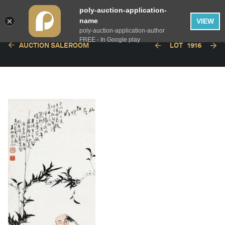
poly-auction-application-
name
VIEW
poly-auction-application-author
FREE - In Google play
AUCTION SALEROOM
LOT
1916