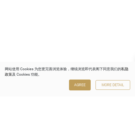
网站使用 Cookies 为您更完善浏览体验，继续浏览即代表阁下同意我们的
私隐
政策
及 Cookies 功能。
AGREE
MORE DETAIL
保利香港拍卖有限公司
香港金钟金钟道 88 号
太古广场 1 座 7 楼 701-708 室
Follow us on