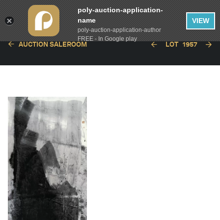
poly-auction-application-
name
VIEW
poly-auction-application-author
FREE - In Google play
AUCTION SALEROOM
LOT
1957