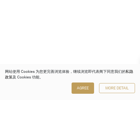
网站使用 Cookies 为您更完善浏览体验，继续浏览即代表阁下同意我们的
私隐
政策
及 Cookies 功能。
AGREE
MORE DETAIL
保利香港拍卖有限公司
香港金钟金钟道 88 号
太古广场 1 座 7 楼 701-708 室
Follow us on