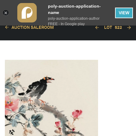
poly-auction-application-
name
VIEW
poly-auction-application-author
FREE - In Google play
AUCTION SALEROOM
LOT
522