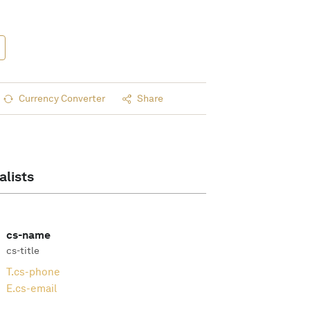
Currency Converter
Share
alists
cs-name
cs-title
T.
cs-phone
E.
cs-email