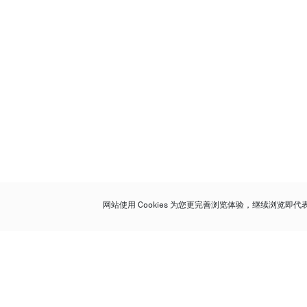
网站使用 Cookies 为您更完善浏览体验，继续浏览即
保利香港拍卖有限公司
香港金钟金钟道 88 号
太古广场 1 座 7 楼 701-708 室
Follow us on