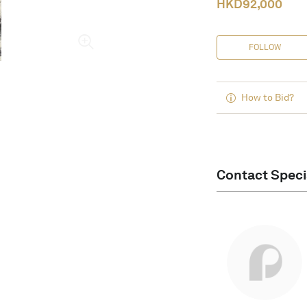
HKD
92,000
FOLLOW
How to Bid?
Contact Speci