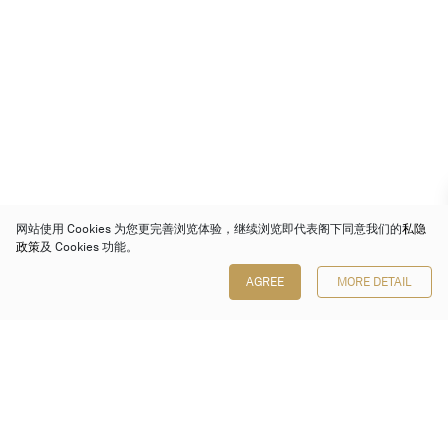
网站使用 Cookies 为您更完善浏览体验，继续浏览即代表阁下同意我们的
私隐
政策
及 Cookies 功能。
AGREE
MORE DETAIL
保利香港拍卖有限公司
香港金钟金钟道 88 号
太古广场 1 座 7 楼 701-708 室
Follow us on