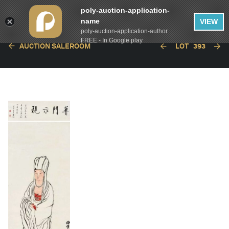
poly-auction-application-
name
VIEW
poly-auction-application-author
FREE - In Google play
AUCTION SALEROOM
LOT
393