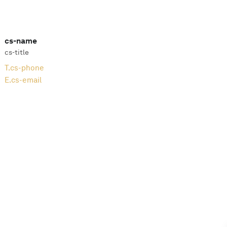
cs-name
cs-title
T.
cs-phone
E.
cs-email