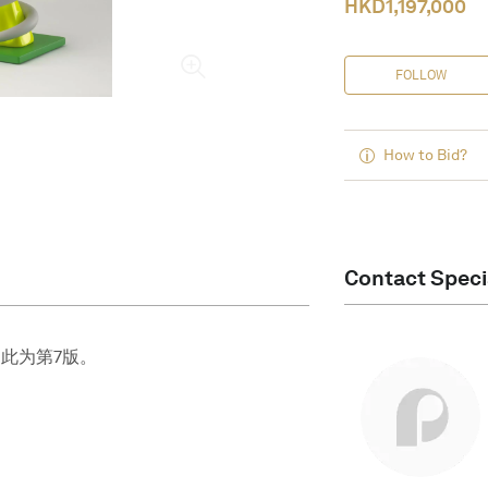
HKD
1,197,000
FOLLOW
How to Bid?
Contact Speci
，此为第7版。