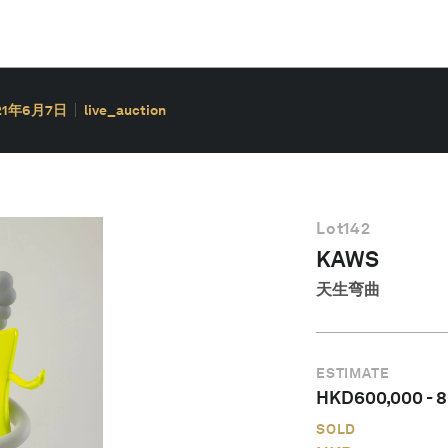
21年6月7日
live_auction
Lot
142
KAWS
天生弯曲
ESTIMATE
HKD
600,000
-
8
SOLD