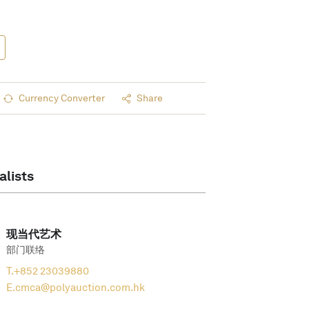
Currency Converter
Share
alists
现当代艺术
部门联络
T.
+852 23039880
E.
cmca@polyauction.com.hk