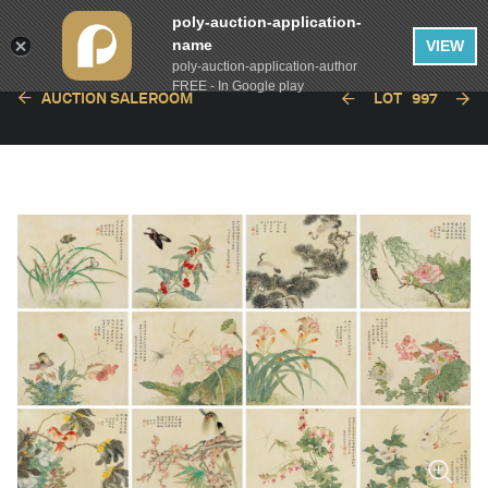
poly-auction-application-
name
VIEW
poly-auction-application-author
FREE - In Google play
AUCTION SALEROOM
LOT
997