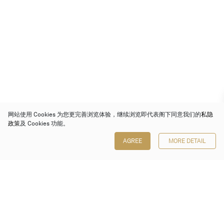
网站使用 Cookies 为您更完善浏览体验，继续浏览即代表阁下同意我们的
私隐
政策
及 Cookies 功能。
AGREE
MORE DETAIL
保利香港拍卖有限公司
香港金钟金钟道 88 号
太古广场 1 座 7 楼 701-708 室
Follow us on