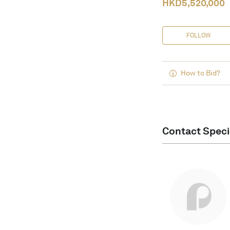
HKD
5,520,000
FOLLOW
How to Bid?
Contact Speci