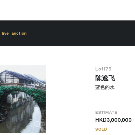
live_auction
Lot
175
陈逸飞
蓝色的水
ESTIMATE
HKD
3,000,000
SOLD