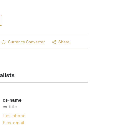
Currency Converter
Share
alists
cs-name
cs-title
T.
cs-phone
E.
cs-email