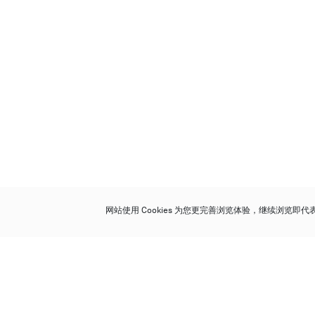
网站使用 Cookies 为您更完善浏览体验，继续浏览即
保利香港拍卖有限公司
香港金钟金钟道 88 号
太古广场 1 座 7 楼 701-708 室
Follow us on