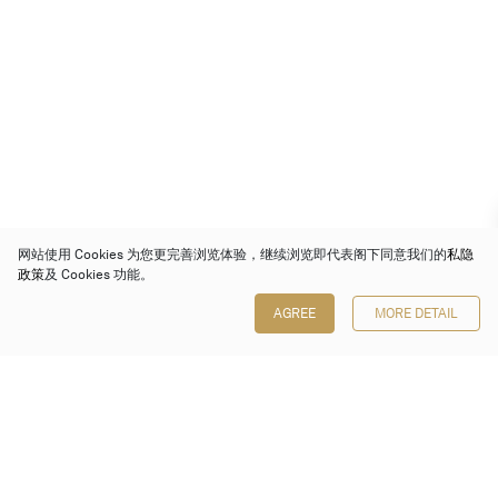
网站使用 Cookies 为您更完善浏览体验，继续浏览即代表阁下同意我们的
私隐
政策
及 Cookies 功能。
AGREE
MORE DETAIL
保利香港拍卖有限公司
香港金钟金钟道 88 号
太古广场 1 座 7 楼 701-708 室
Follow us on