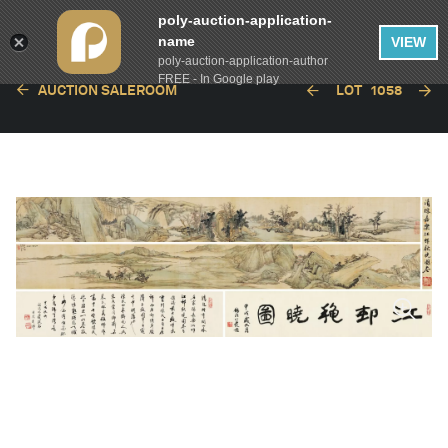
poly-auction-application-
name
VIEW
poly-auction-application-author
FREE - In Google play
AUCTION SALEROOM
LOT
1058