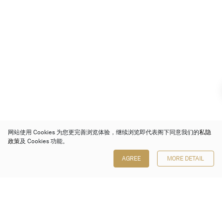
网站使用 Cookies 为您更完善浏览体验，继续浏览即代表阁下同意我们的
私隐
政策
及 Cookies 功能。
AGREE
MORE DETAIL
保利香港拍卖有限公司
香港金钟金钟道 88 号
太古广场 1 座 7 楼 701-708 室
Follow us on