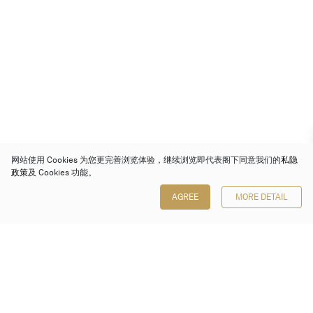
网站使用 Cookies 为您更完善浏览体验，继续浏览即代表阁下同意我们的
私隐
政策
及 Cookies 功能。
AGREE
MORE DETAIL
保利香港拍卖有限公司
香港金钟金钟道 88 号
太古广场 1 座 7 楼 701-708 室
Follow us on