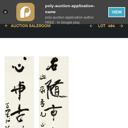
poly-auction-application-
name
VIEW
poly-auction-application-author
FREE - In Google play
AUCTION SALEROOM
LOT
484