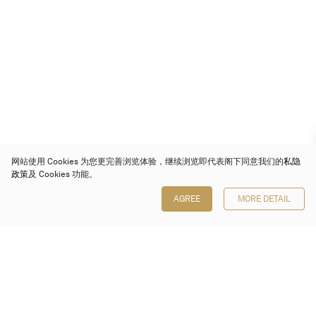
网站使用 Cookies 为您更完善浏览体验，继续浏览即代表阁下同意我们的
私隐
政策
及 Cookies 功能。
AGREE
MORE DETAIL
保利香港拍卖有限公司
香港金钟金钟道 88 号
太古广场 1 座 7 楼 701-708 室
Follow us on