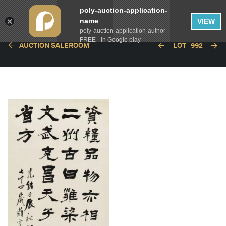
poly-auction-application-
name
VIEW
poly-auction-application-author
FREE - In Google play
AUCTION SALEROOM
LOT
992