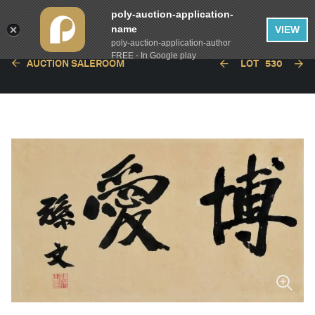
poly-auction-application-
name
VIEW
poly-auction-application-author
FREE - In Google play
AUCTION SALEROOM
LOT
530