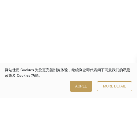
网站使用 Cookies 为您更完善浏览体验，继续浏览即代表阁下同意我们的
私隐
政策
及 Cookies 功能。
AGREE
MORE DETAIL
保利香港拍卖有限公司
香港金钟金钟道 88 号
太古广场 1 座 7 楼 701-708 室
Follow us on